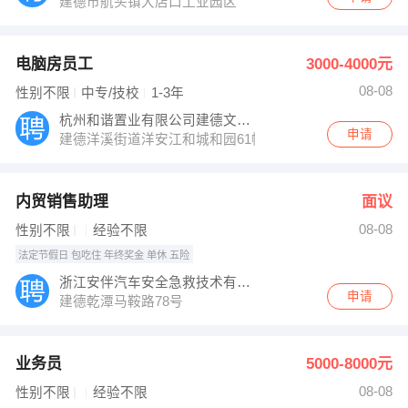
建德市航头镇大店口工业园区
电脑房员工
3000-4000元
08-08
性别不限
中专/技校
1-3年
杭州和谐置业有限公司建德文澜大酒店
申请
建德洋溪街道洋安江和城和园61幢03号
内贸销售助理
面议
08-08
性别不限
经验不限
法定节假日 包吃住 年终奖金 单休 五险
浙江安伴汽车安全急救技术有限公司
申请
建德乾潭马鞍路78号
业务员
5000-8000元
08-08
性别不限
经验不限