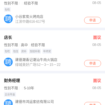
08-05
性别不限
经验不限
包吃
小谷家炭火烤肉店
申请
江滨中路616-617号
店长
面议
08-05
性别不限
高中
经验不限
包吃
包住
房补
加班补助
年终奖
建德潮香记潮汕牛肉火锅店
申请
绿城美好广场S2－3－15－22
财务经理
面议
08-05
性别不限
5-10年
企业年金
建德市鸿运家纺有限公司