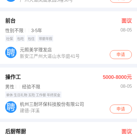
前台
面议
08-05
性别不限
3-5年
社保
包吃
包住
带薪年假
元照美学理发店
申请
新安江严州大道山水华庭41号
操作工
5000-8000元
08-05
男性
经验不限
单休 生日礼物 五险 工作餐 年终奖金
杭州三耐环保科技股份有限公司
申请
建德-洋溪
后厨帮厨
面议