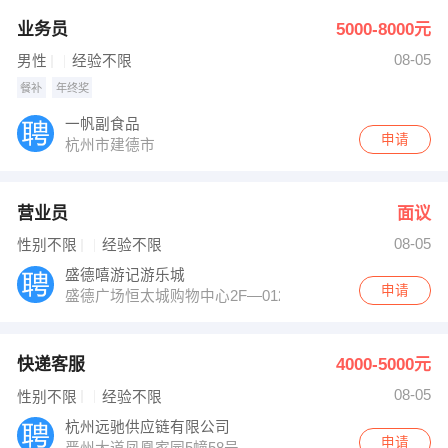
业务员
5000-8000元
08-05
男性
经验不限
餐补
年终奖
一帆副食品
申请
杭州市建德市
营业员
面议
08-05
性别不限
经验不限
盛德嘻游记游乐城
申请
盛德广场恒太城购物中心2F―012
快递客服
4000-5000元
08-05
性别不限
经验不限
杭州远驰供应链有限公司
申请
严州大道凤凰家园5幢58号