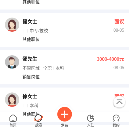
其他职位
出纳
保险
编辑
法律
储女士
面议
08-05
中专/技校
保洁
贸易采购
其他职位
跟单
理财顾问
邵先生
3000-4000元
其他职位
08-05
不限区域
全职
本科
销售岗位
徐女士
面议
08-05
本科
其他职位
首页
搜索
入驻
我的
发布