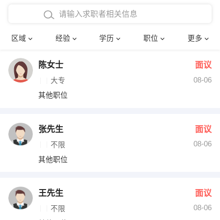
在校学生工作经验
本科
行政后勤
建筑装潢
确定
区域
经验
学历
职位
更多
三年以上工作经验
硕士
销售岗位
教师
陈女士
面议
四年以上工作经验
博士
文员
护士
08-06
大专
五年以上工作经验
财务会计
传单派发
其他职位
十年以上工作经验
超市零售
促销导购
张先生
面议
网络IT
保健按摩
08-06
不限
其他职位
快递员
前台接待
收银员
技术员/工程师
王先生
面议
08-06
水电/机修
部门经理
不限