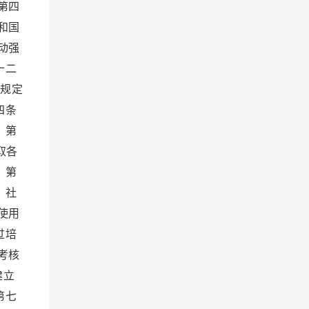
第四
和国
动强
十二
家规定
四条
 第
取各
 第
、社
使用
过培
考核
建立
第七