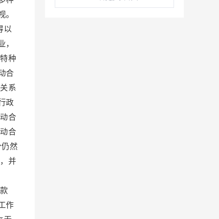
视。
得以
业，
和特种
动合
动关系
行政
劳动合
劳动合
分仍然
立，并
条款
工作