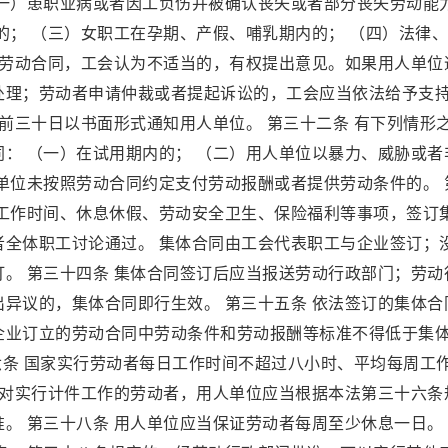
（一）患职业病或者因工负伤并被确认丧失或者部分丧失劳动能
的； （三）女职工在孕期、产假、哺乳期内的； （四）法律
除劳动合同，工会认为不适当的，有权提出意见。如果用人单位
处理；劳动者申请仲裁或者提起诉讼的，工会应当依法给予支
提前三十日以书面形式通知用人单位。 第三十二条 有下列情形
： （一）在试用期内的； （二）用人单位以暴力、威胁或者
单位未按照劳动合同约定支付劳动报酬或者提供劳动条件的。 
、工作时间、休息休假、劳动安全卫生、保险福利等事项，签订
者全体职工讨论通过。 集体合同由工会代表职工与企业签订；
。 第三十四条 集体合同签订后应当报送劳动行政部门；劳动
异议的，集体合同即行生效。 第三十五条 依法签订的集体合
企业订立的劳动合同中劳动条件和劳动报酬等标准不得低于集
十六条 国家实行劳动者每日工作时间不超过八小时、平均每周工
 对实行计件工作的劳动者，用人单位应当根据本法第三十六条
。 第三十八条 用人单位应当保证劳动者每周至少休息一日。