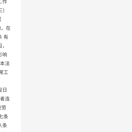
工作
三）
需
的，在
 有
因，
影响
反本法
常工
；
假日
动者连
按劳
七条
八条