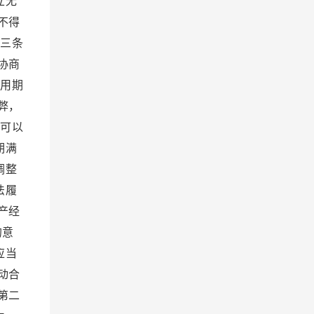
立无
不得
十三条
协商
试用期
弊，
位可以
期满
调整
法履
产经
的意
应当
动合
第二