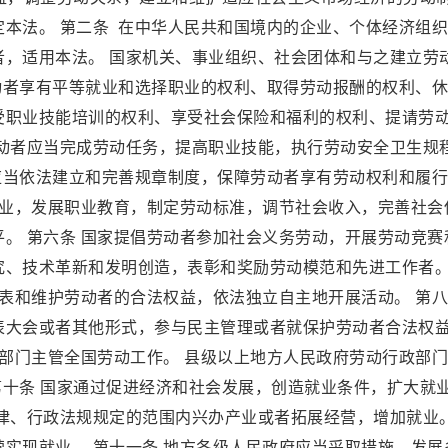
本法。 第二条 在中华人民共和国境内的企业、个体经济组
者，适用本法。 国家机关、事业组织、社会团体和与之建立劳
动者享有平等就业和选择职业的权利、取得劳动报酬的权利、
受职业技能培训的权利、享受社会保险和福利的权利、提请劳
劳动者应当完成劳动任务，提高职业技能，执行劳动安全卫生规
应当依法建立和完善规章制度，保障劳动者享有劳动权利和履
就业，发展职业教育，制定劳动标准，调节社会收入，完善社会
。 第六条 国家提倡劳动者参加社会义务劳动，开展劳动竞赛
究、技术革新和发明创造，表彰和奖励劳动模范和先进工作者。
代表和维护劳动者的合法权益，依法独立自主地开展活动。 第
表大会或者其他形式，参与民主管理或者就保护劳动者合法权
政部门主管全国劳动工作。 县级以上地方人民政府劳动行政部
 第十条 国家通过促进经济和社会发展，创造就业条件，扩大就
律、行政法规规定的范围内兴办产业或者拓展经营，增加就业。
实现就业。 第十一条 地方各级人民政府应当采取措施，发展