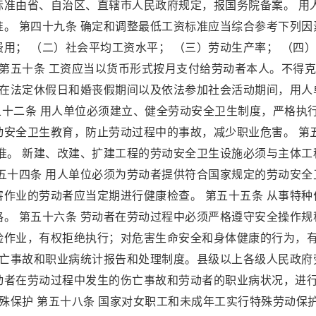
标准由省、自治区、直辖市人民政府规定，报国务院备案。 用
。 第四十九条 确定和调整最低工资标准应当综合参考下列因
用； （二）社会平均工资水平； （三）劳动生产率； （四
 第五十条 工资应当以货币形式按月支付给劳动者本人。不得
者在法定休假日和婚丧假期间以及依法参加社会活动期间，用人
第五十二条 用人单位必须建立、健全劳动安全卫生制度，严格执
动安全卫生教育，防止劳动过程中的事故，减少职业危害。 第
准。 新建、改建、扩建工程的劳动安全卫生设施必须与主体工
五十四条 用人单位必须为劳动者提供符合国家规定的劳动安全
作业的劳动者应当定期进行健康检查。 第五十五条 从事特种
。 第五十六条 劳动者在劳动过程中必须严格遵守安全操作规
险作业，有权拒绝执行；对危害生命安全和身体健康的行为，
伤亡事故和职业病统计报告和处理制度。县级以上各级人民政府
动者在劳动过程中发生的伤亡事故和劳动者的职业病状况，进
特殊保护 第五十八条 国家对女职工和未成年工实行特殊劳动保