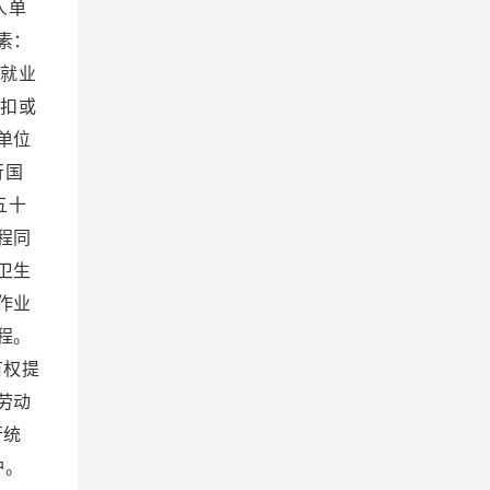
人单
素：
）就业
克扣或
单位
行国
五十
程同
卫生
作业
程。
有权提
劳动
行统
护。