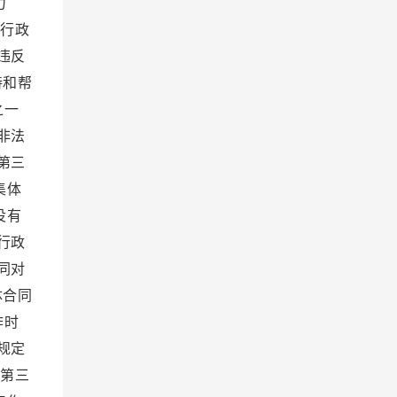
力
、行政
违反
持和帮
之一
非法
第三
集体
没有
行政
同对
体合同
作时
规定
 第三